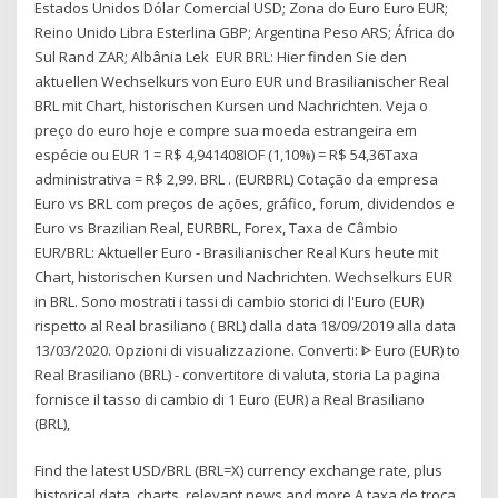
Estados Unidos Dólar Comercial USD; Zona do Euro Euro EUR;
Reino Unido Libra Esterlina GBP; Argentina Peso ARS; África do
Sul Rand ZAR; Albânia Lek EUR BRL: Hier finden Sie den
aktuellen Wechselkurs von Euro EUR und Brasilianischer Real
BRL mit Chart, historischen Kursen und Nachrichten. Veja o
preço do euro hoje e compre sua moeda estrangeira em
espécie ou EUR 1 = R$ 4,941408IOF (1,10%) = R$ 54,36Taxa
administrativa = R$ 2,99. BRL . (EURBRL) Cotação da empresa
Euro vs BRL com preços de ações, gráfico, forum, dividendos e
Euro vs Brazilian Real, EURBRL, Forex, Taxa de Câmbio
EUR/BRL: Aktueller Euro - Brasilianischer Real Kurs heute mit
Chart, historischen Kursen und Nachrichten. Wechselkurs EUR
in BRL. Sono mostrati i tassi di cambio storici di l'Euro (EUR)
rispetto al Real brasiliano ( BRL) dalla data 18/09/2019 alla data
13/03/2020. Opzioni di visualizzazione. Converti: ᐈ Euro (EUR) to
Real Brasiliano (BRL) - convertitore di valuta, storia La pagina
fornisce il tasso di cambio di 1 Euro (EUR) a Real Brasiliano
(BRL),
Find the latest USD/BRL (BRL=X) currency exchange rate, plus
historical data, charts, relevant news and more A taxa de troca