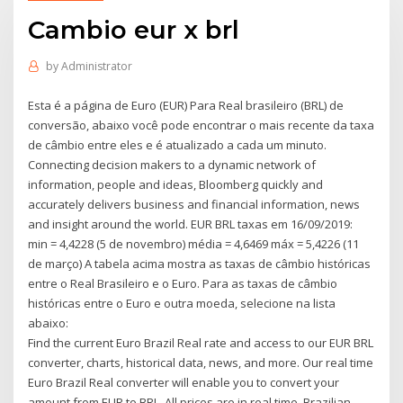
Cambio eur x brl
by
Administrator
Esta é a página de Euro (EUR) Para Real brasileiro (BRL) de
conversão, abaixo você pode encontrar o mais recente da taxa
de câmbio entre eles e é atualizado a cada um minuto.
Connecting decision makers to a dynamic network of
information, people and ideas, Bloomberg quickly and
accurately delivers business and financial information, news
and insight around the world. EUR BRL taxas em 16/09/2019:
min = 4,4228 (5 de novembro) média = 4,6469 máx = 5,4226 (11
de março) A tabela acima mostra as taxas de câmbio históricas
entre o Real Brasileiro e o Euro. Para as taxas de câmbio
históricas entre o Euro e outra moeda, selecione na lista
abaixo:
Find the current Euro Brazil Real rate and access to our EUR BRL
converter, charts, historical data, news, and more. Our real time
Euro Brazil Real converter will enable you to convert your
amount from EUR to BRL. All prices are in real time. Brazilian