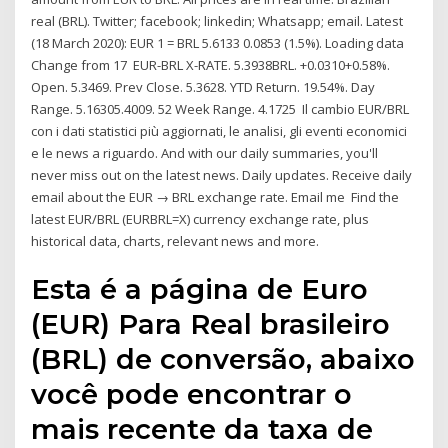
real (BRL). Twitter; facebook; linkedin; Whatsapp; email. Latest
(18 March 2020): EUR 1 = BRL 5.6133 0.0853 (1.5%). Loading data
Change from 17 EUR-BRL X-RATE. 5.3938BRL. +0.0310+0.58%.
Open. 5.3469. Prev Close. 5.3628. YTD Return. 19.54%. Day
Range. 5.16305.4009. 52 Week Range. 4.1725 Il cambio EUR/BRL
con i dati statistici più aggiornati, le analisi, gli eventi economici
e le news a riguardo. And with our daily summaries, you'll
never miss out on the latest news. Daily updates. Receive daily
email about the EUR → BRL exchange rate. Email me Find the
latest EUR/BRL (EURBRL=X) currency exchange rate, plus
historical data, charts, relevant news and more.
Esta é a página de Euro
(EUR) Para Real brasileiro
(BRL) de conversão, abaixo
você pode encontrar o
mais recente da taxa de